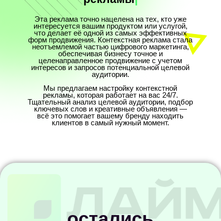
что делает её одной из самых эффективных
форм продвижения. Контекстная реклама стала
неотъемлемой частью цифрового маркетинга,
обеспечивая бизнесу точное и
целенаправленное продвижение с учетом
интересов и запросов потенциальной целевой
аудитории.
Мы предлагаем настройку контекстной
г. Екатеринбург ул. энгельса 36 (БЦ"ФИЛИТЦЪ")
рекламы, которая работает на вас 24/7.
Тщательный анализ целевой аудитории, подбор
+7 (343) 287-03-93
ключевых слов и креативные объявления —
всё это помогает вашему бренду находить
info@ra-lime.ru
клиентов в самый нужный момент.
остались
вопросы?